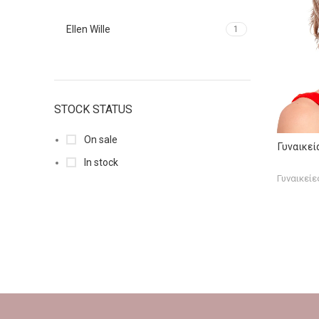
Ellen Wille
1
STOCK STATUS
On sale
Γυναικεί
In stock
Γυναικεί