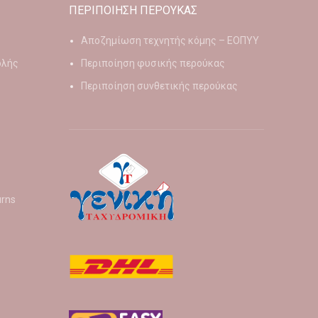
ΠΕΡΙΠΟΙΗΣΗ ΠΕΡΟΥΚΑΣ
Αποζημίωση τεχνητής κόμης – ΕΟΠΥΥ
ολής
Περιποίηση φυσικής περούκας
Περιποίηση συνθετικής περούκας
urns