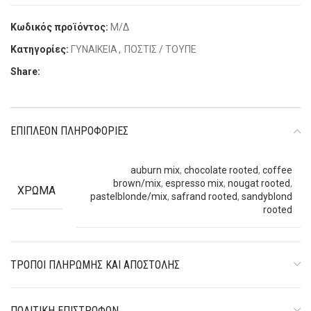
Κωδικός προϊόντος:
Μ/Δ
Κατηγορίες:
ΓΥΝΑΙΚΕΙΑ
,
ΠΟΣΤΙΣ / ΤΟΥΠΕ
Share:
ΕΠΙΠΛΈΟΝ ΠΛΗΡΟΦΟΡΊΕΣ
auburn mix
,
chocolate rooted
,
coffee
brown/mix
,
espresso mix
,
nougat rooted
,
ΧΡΏΜΑ
pastelblonde/mix
,
safrand rooted
,
sandyblond
rooted
ΤΡΌΠΟΙ ΠΛΗΡΩΜΉΣ ΚΑΙ ΑΠΟΣΤΟΛΉΣ
ΠΟΛΙΤΙΚΉ ΕΠΙΣΤΡΟΦΏΝ