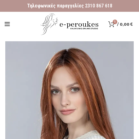
Τηλεφωνικές παραγγελίες
2310 867 618
0
/
0,00
€