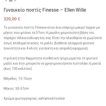
Γυναικείο ποστίς Finesse – Ellen Wille
320,00
€
Το γυναικείο ποστίς Finesse είναι ένα υπέροχο μακρύ topper με
μήκος που φτάνει τα 57cm. Η μεγάλη χειροποίητη βάση του
παρέχει τέλεια κάλυψη και σας δίνει την ελευθερία να χωρίσετε
όπως επιθυμείτε εσείς το μαλλί. Διαθέτει ελαφρυά φυσική
πυκνότητα και 4 κλιπς για άνετη και ασφαλή εφαρμογή.
Η φιλική στην θερμότητα συνθετική τρίχα μιμείται το φυσικό
μαλλί και έτσι μπορείτε να χρησιμοποιήσετε πιστολάκι ή μασιά
(έως 130 κελσίου)
Μέγεθος: 15-16cm
Μήκος: 50-57cm
Χρώμα φωτογραφίας: safranred/rooted