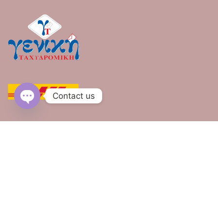
Contact us
OPEN CHATY
© 2026
e-peroukes.gr
. All rights reserved