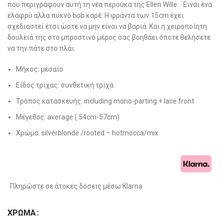
που περιγράφουν αυτή τη νέα περούκα της Ellen Wille. ¨Ειναι ένα
ελαφρύ αλλα πυκνό bob καρέ. H φράντα των 15cm έχει
σχεδιαστεί έτσι ώστε να μην είναι να βαριά. Και η χειροποίητη
δουλειά της στο μπροστινό μέρος σας βοηθάει όποτε θελήσετε
να την πάτε στο πλάι.
Μήκος: μεσαίο
Είδος τρίχας: συνθετική τρίχα
Τρόπος κατασκευής: including mono-parting + lace front
Μέγεθος: average ( 54cm-57cm)
Χρώμα: silverblonde /rooted – hotmocca/mix
Πληρώστε σε άτοκες δόσεις μέσω Klarna
ΧΡΏΜΑ