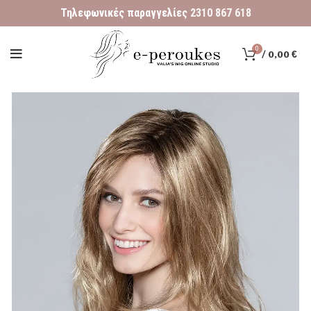
Τηλεφωνικές παραγγελίες
2310 867 618
0
/
0,00
€