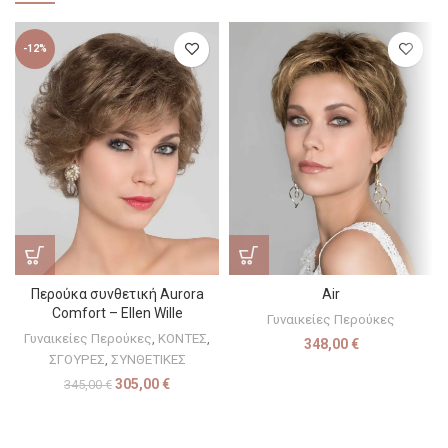
-12%
Περούκα συνθετική Aurora
Air
Comfort – Ellen Wille
Γυναικείες Περούκες
Γυναικείες Περούκες
,
ΚΟΝΤΕΣ
,
348,00
€
ΣΓΟΥΡΕΣ
,
ΣΥΝΘΕΤΙΚΕΣ
305,00
€
345,00
€