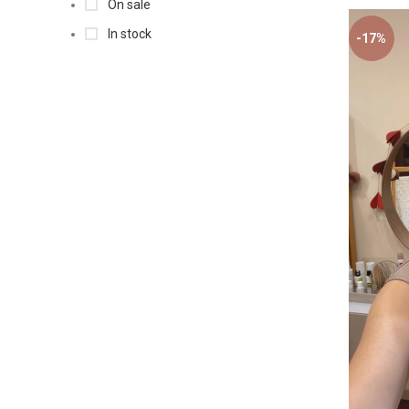
On sale
In stock
-17%