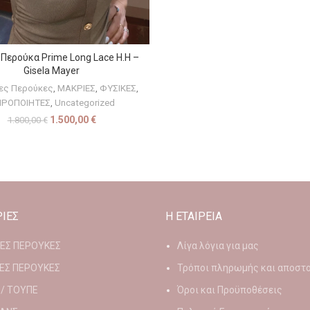
Περούκα Prime Long Lace H.H –
ΕΠΙΛΟΓΉ
Gisela Mayer
ίες Περούκες
,
ΜΑΚΡΙΕΣ
,
ΦΥΣΙΚΕΣ
,
ΙΡΟΠΟΙΗΤΕΣ
,
Uncategorized
1.500,00
€
1.800,00
€
ΙΕΣ
Η ΕΤΑΙΡΕΙΑ
ΙΕΣ ΠΕΡΟΥΚΕΣ
Λίγα λόγια για μας
ΕΣ ΠΕΡΟΥΚΕΣ
Τρόποι πληρωμής και αποστ
 / ΤΟΥΠΕ
Όροι και Προϋποθέσεις