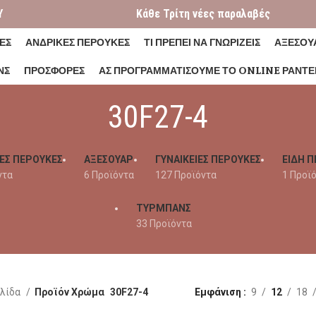
Y
Κάθε Τρίτη νέες παραλαβές
ΕΣ
ΑΝΔΡΙΚΕΣ ΠΕΡΟΥΚΕΣ
ΤΙ ΠΡΕΠΕΙ ΝΑ ΓΝΩΡΙΖΕΙΣ
ΑΞΕΣΟΥ
ΝΣ
ΠΡΟΣΦΟΡΕΣ
ΑΣ ΠΡΟΓΡΑΜΜΑΤΊΣΟΥΜΕ ΤΟ ONLINE ΡΑΝΤΕ
30F27-4
ΕΣ ΠΕΡΟΥΚΕΣ
ΑΞΕΣΟΥΑΡ
ΓΥΝΑΙΚΕΊΕΣ ΠΕΡΟΎΚΕΣ
ΕΙΔΗ Π
ντα
6 Προϊόντα
127 Προϊόντα
1 Προϊ
ΤΥΡΜΠΑΝΣ
33 Προϊόντα
ελίδα
Προϊόν Χρώμα
30F27-4
Εμφάνιση
9
12
18