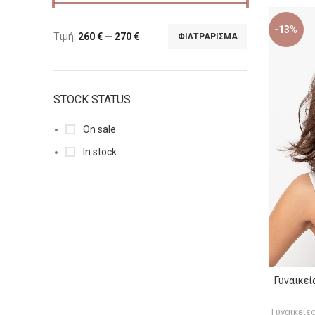
-13%
Τιμή:
260 €
—
270 €
ΦΙΛΤΡΆΡΙΣΜΑ
STOCK STATUS
On sale
In stock
Γυναικεί
Γυναικείε