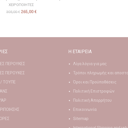
ΧΕΙΡΟΠΟΙΗΤΕΣ
265,00
€
305,00
€
ΙΕΣ
Η ΕΤΑΙΡΕΙΑ
ΙΕΣ ΠΕΡΟΥΚΕΣ
Λίγα λόγια για μας
ΕΣ ΠΕΡΟΥΚΕΣ
Τρόποι πληρωμής και αποστ
 / ΤΟΥΠΕ
Όροι και Προϋποθέσεις
ΑΝΣ
Πολιτική Επιστροφών
ΥΑΡ
Πολιτική Απορρήτου
ΕΡΙΠΟΙΗΣΗΣ
Επικοινωνία
ΟΡΕΣ
Sitemap
International Shipping and ret