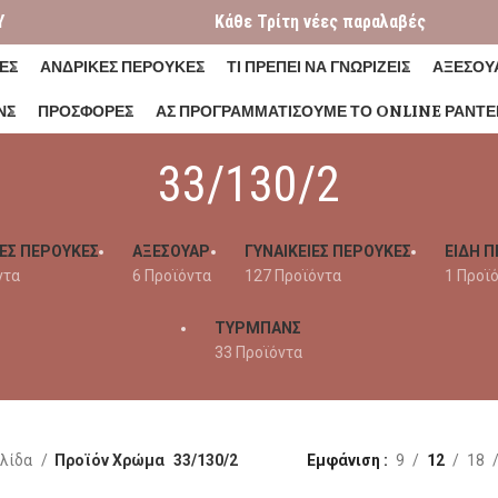
Y
Κάθε Τρίτη νέες παραλαβές
ΕΣ
ΑΝΔΡΙΚΕΣ ΠΕΡΟΥΚΕΣ
ΤΙ ΠΡΕΠΕΙ ΝΑ ΓΝΩΡΙΖΕΙΣ
ΑΞΕΣΟΥ
ΝΣ
ΠΡΟΣΦΟΡΕΣ
ΑΣ ΠΡΟΓΡΑΜΜΑΤΊΣΟΥΜΕ ΤΟ ONLINE ΡΑΝΤΕ
33/130/2
ΕΣ ΠΕΡΟΥΚΕΣ
ΑΞΕΣΟΥΑΡ
ΓΥΝΑΙΚΕΊΕΣ ΠΕΡΟΎΚΕΣ
ΕΙΔΗ Π
ντα
6 Προϊόντα
127 Προϊόντα
1 Προϊ
ΤΥΡΜΠΑΝΣ
33 Προϊόντα
ελίδα
Προϊόν Χρώμα
33/130/2
Εμφάνιση
9
12
18