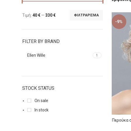
Τιμή:
40 €
—
330 €
ΦΙΛΤΡΆΡΙΣΜΑ
-9%
FILTER BY BRAND
Ellen Wille
1
STOCK STATUS
On sale
In stock
Περούκα σ