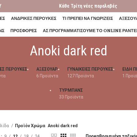
Y
Κάθε Τρίτη νέες παραλαβές
ΕΣ
ΑΝΔΡΙΚΕΣ ΠΕΡΟΥΚΕΣ
ΤΙ ΠΡΕΠΕΙ ΝΑ ΓΝΩΡΙΖΕΙΣ
ΑΞΕΣΟΥ
ΝΣ
ΠΡΟΣΦΟΡΕΣ
ΑΣ ΠΡΟΓΡΑΜΜΑΤΊΣΟΥΜΕ ΤΟ ONLINE ΡΑΝΤΕ
Anoki dark red
ΕΣ ΠΕΡΟΥΚΕΣ
ΑΞΕΣΟΥΑΡ
ΓΥΝΑΙΚΕΊΕΣ ΠΕΡΟΎΚΕΣ
ΕΙΔΗ Π
ντα
6 Προϊόντα
127 Προϊόντα
1 Προϊ
ΤΥΡΜΠΑΝΣ
33 Προϊόντα
ελίδα
Προϊόν Χρώμα
Anoki dark red
η
9
12
18
24