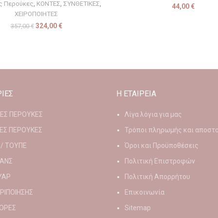
ες Περούκες
,
ΚΟΝΤΕΣ
,
ΣΥΝΘΕΤΙΚΕΣ
,
44,00
€
ΧΕΙΡΟΠΟΙΗΤΕΣ
324,00
€
357,00
€
ΙΕΣ
Η ΕΤΑΙΡΕΙΑ
ΙΕΣ ΠΕΡΟΥΚΕΣ
Λίγα λόγια για μας
ΕΣ ΠΕΡΟΥΚΕΣ
Τρόποι πληρωμής και αποστ
 / ΤΟΥΠΕ
Όροι και Προϋποθέσεις
ΑΝΣ
Πολιτική Επιστροφών
ΥΑΡ
Πολιτική Απορρήτου
ΕΡΙΠΟΙΗΣΗΣ
Επικοινωνία
ΟΡΕΣ
Sitemap