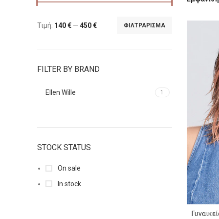
Τιμή:
140 €
—
450 €
ΦΙΛΤΡΆΡΙΣΜΑ
FILTER BY BRAND
Ellen Wille
1
STOCK STATUS
On sale
In stock
Γυναικε