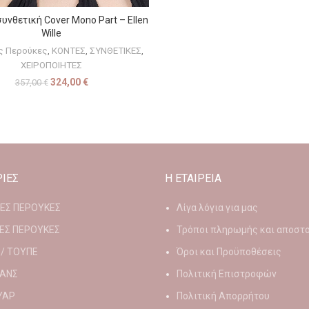
υνθετική Cover Mono Part – Ellen
ΕΠΙΛΟΓΉ
Wille
ες Περούκες
,
ΚΟΝΤΕΣ
,
ΣΥΝΘΕΤΙΚΕΣ
,
ΧΕΙΡΟΠΟΙΗΤΕΣ
324,00
€
357,00
€
ΙΕΣ
Η ΕΤΑΙΡΕΙΑ
ΙΕΣ ΠΕΡΟΥΚΕΣ
Λίγα λόγια για μας
ΕΣ ΠΕΡΟΥΚΕΣ
Τρόποι πληρωμής και αποστ
 / ΤΟΥΠΕ
Όροι και Προϋποθέσεις
ΑΝΣ
Πολιτική Επιστροφών
ΥΑΡ
Πολιτική Απορρήτου