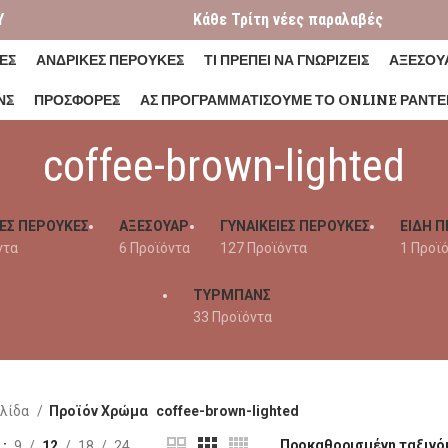
Y
Κάθε Τρίτη νέες παραλαβές
ΕΣ
ΑΝΔΡΙΚΕΣ ΠΕΡΟΥΚΕΣ
ΤΙ ΠΡΕΠΕΙ ΝΑ ΓΝΩΡΙΖΕΙΣ
ΑΞΕΣΟΥ
ΝΣ
ΠΡΟΣΦΟΡΕΣ
ΑΣ ΠΡΟΓΡΑΜΜΑΤΊΣΟΥΜΕ ΤΟ ONLINE ΡΑΝΤΕ
coffee-brown-lighted
ΕΣ ΠΕΡΟΥΚΕΣ
ΑΞΕΣΟΥΑΡ
ΓΥΝΑΙΚΕΊΕΣ ΠΕΡΟΎΚΕΣ
ΕΙΔΗ Π
ντα
6 Προϊόντα
127 Προϊόντα
1 Προϊ
ΤΥΡΜΠΑΝΣ
33 Προϊόντα
ελίδα
Προϊόν Χρώμα
coffee-brown-lighted
η
9
12
18
24