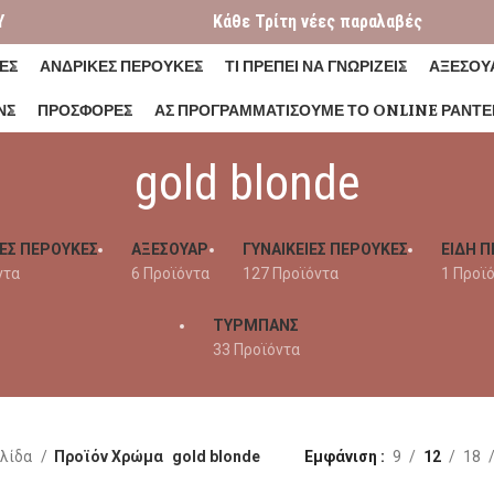
Y
Κάθε Τρίτη νέες παραλαβές
ΕΣ
ΑΝΔΡΙΚΕΣ ΠΕΡΟΥΚΕΣ
ΤΙ ΠΡΕΠΕΙ ΝΑ ΓΝΩΡΙΖΕΙΣ
ΑΞΕΣΟΥ
ΝΣ
ΠΡΟΣΦΟΡΕΣ
ΑΣ ΠΡΟΓΡΑΜΜΑΤΊΣΟΥΜΕ ΤΟ ONLINE ΡΑΝΤΕ
gold blonde
ΕΣ ΠΕΡΟΥΚΕΣ
ΑΞΕΣΟΥΑΡ
ΓΥΝΑΙΚΕΊΕΣ ΠΕΡΟΎΚΕΣ
ΕΙΔΗ Π
ντα
6 Προϊόντα
127 Προϊόντα
1 Προϊ
ΤΥΡΜΠΑΝΣ
33 Προϊόντα
ελίδα
Προϊόν Χρώμα
gold blonde
Εμφάνιση
9
12
18