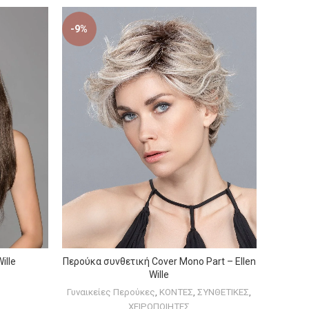
-9%
ille
Περούκα συνθετική Cover Mono Part – Ellen
ΕΠΙΛΟΓΉ
Wille
Γυναικείες Περούκες
,
ΚΟΝΤΕΣ
,
ΣΥΝΘΕΤΙΚΕΣ
,
ΧΕΙΡΟΠΟΙΗΤΕΣ