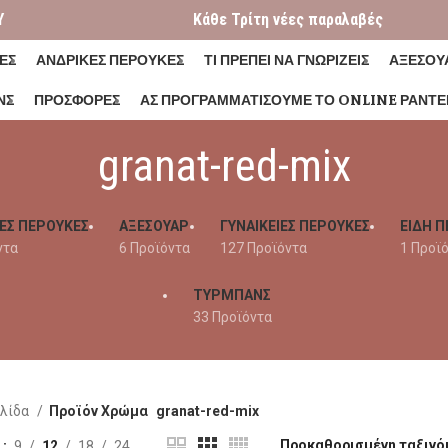
Y
Κάθε Τρίτη νέες παραλαβές
ΕΣ
ΑΝΔΡΙΚΕΣ ΠΕΡΟΥΚΕΣ
ΤΙ ΠΡΕΠΕΙ ΝΑ ΓΝΩΡΙΖΕΙΣ
ΑΞΕΣΟΥ
ΝΣ
ΠΡΟΣΦΟΡΕΣ
ΑΣ ΠΡΟΓΡΑΜΜΑΤΊΣΟΥΜΕ ΤΟ ONLINE ΡΑΝΤΕ
granat-red-mix
ΕΣ ΠΕΡΟΥΚΕΣ
ΑΞΕΣΟΥΑΡ
ΓΥΝΑΙΚΕΊΕΣ ΠΕΡΟΎΚΕΣ
ΕΙΔΗ Π
ντα
6 Προϊόντα
127 Προϊόντα
1 Προϊ
ΤΥΡΜΠΑΝΣ
33 Προϊόντα
ελίδα
Προϊόν Χρώμα
granat-red-mix
η
9
12
18
24