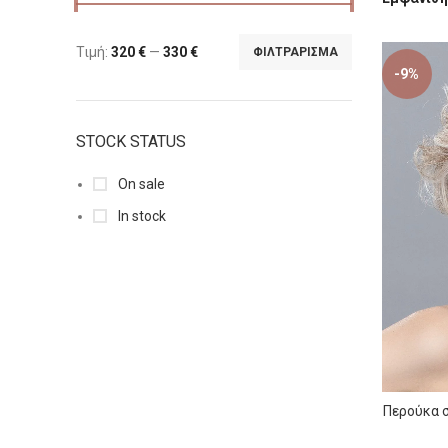
Τιμή:
320 €
—
330 €
ΦΙΛΤΡΆΡΙΣΜΑ
-9%
STOCK STATUS
On sale
In stock
Περούκα σ