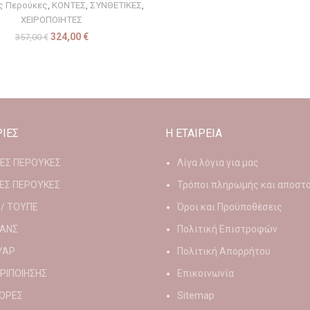
ες Περούκες
,
ΚΟΝΤΕΣ
,
ΣΥΝΘΕΤΙΚΕΣ
,
ΧΕΙΡΟΠΟΙΗΤΕΣ
324,00
€
357,00
€
ΙΕΣ
Η ΕΤΑΙΡΕΙΑ
ΙΕΣ ΠΕΡΟΥΚΕΣ
Λίγα λόγια για μας
ΕΣ ΠΕΡΟΥΚΕΣ
Τρόποι πληρωμής και αποστ
 / ΤΟΥΠΕ
Όροι και Προϋποθέσεις
ΑΝΣ
Πολιτική Επιστροφών
ΥΑΡ
Πολιτική Απορρήτου
ΕΡΙΠΟΙΗΣΗΣ
Επικοινωνία
ΟΡΕΣ
Sitemap