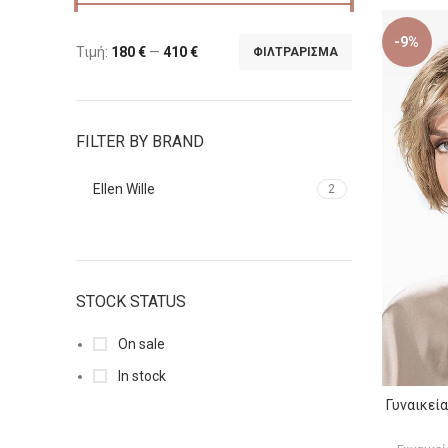
-9%
Τιμή:
180 €
—
410 €
ΦΙΛΤΡΆΡΙΣΜΑ
FILTER BY BRAND
Ellen Wille
2
STOCK STATUS
On sale
In stock
Γυναικεί