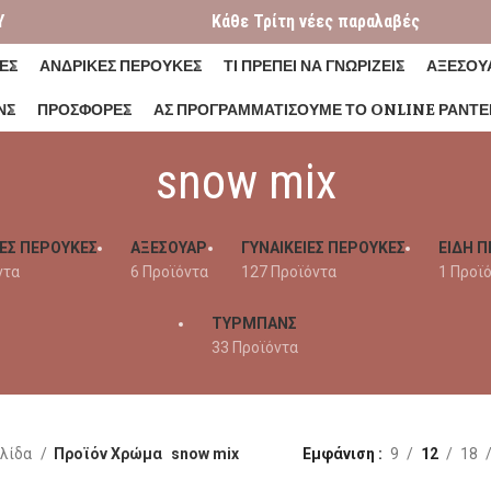
Y
Κάθε Τρίτη νέες παραλαβές
ΕΣ
ΑΝΔΡΙΚΕΣ ΠΕΡΟΥΚΕΣ
ΤΙ ΠΡΕΠΕΙ ΝΑ ΓΝΩΡΙΖΕΙΣ
ΑΞΕΣΟΥ
ΝΣ
ΠΡΟΣΦΟΡΕΣ
ΑΣ ΠΡΟΓΡΑΜΜΑΤΊΣΟΥΜΕ ΤΟ ONLINE ΡΑΝΤΕ
snow mix
ΕΣ ΠΕΡΟΥΚΕΣ
ΑΞΕΣΟΥΑΡ
ΓΥΝΑΙΚΕΊΕΣ ΠΕΡΟΎΚΕΣ
ΕΙΔΗ Π
ντα
6 Προϊόντα
127 Προϊόντα
1 Προϊ
ΤΥΡΜΠΑΝΣ
33 Προϊόντα
ελίδα
Προϊόν Χρώμα
snow mix
Εμφάνιση
9
12
18