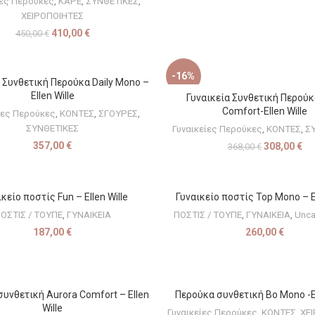
ίες Περούκες
,
ΚΑΡΕ
,
ΣΥΝΘΕΤΙΚΕΣ
,
ΧΕΙΡΟΠΟΙΗΤΕΣ
410,00
€
450,00
€
-16%
 Συνθετική Περούκα Daily Mono –
ΕΠΙΛΟΓΉ
Ellen Wille
Γυναικεία Συνθετική Περούκ
ΕΠΙΛΟΓΉ
Comfort-Ellen Wille
ίες Περούκες
,
ΚΟΝΤΕΣ
,
ΣΓΟΥΡΕΣ
,
ΣΥΝΘΕΤΙΚΕΣ
Γυναικείες Περούκες
,
ΚΟΝΤΕΣ
,
Σ
357,00
€
308,00
€
368,00
€
κείο ποστίς Fun – Ellen Wille
Γυναικείο ποστίς Top Mono – El
ΕΠΙΛΟΓΉ
ΕΠΙΛΟΓΉ
ΟΣΤΙΣ / ΤΟΥΠΕ
,
ΓΥΝΑΙΚΕΙΑ
ΠΟΣΤΙΣ / ΤΟΥΠΕ
,
ΓΥΝΑΙΚΕΙΑ
,
Unca
187,00
€
260,00
€
υνθετική Aurora Comfort – Ellen
Περούκα συνθετική Bo Mono -El
ΕΠΙΛΟΓΉ
ΕΠΙΛΟΓΉ
Wille
Γυναικείες Περούκες
,
ΚΟΝΤΕΣ
,
ΧΕ