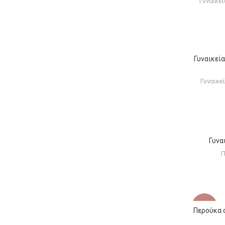
Γυναικε
Γυναικεία
Γυναικε
Γυναι
Π
-12%
Περούκα σ