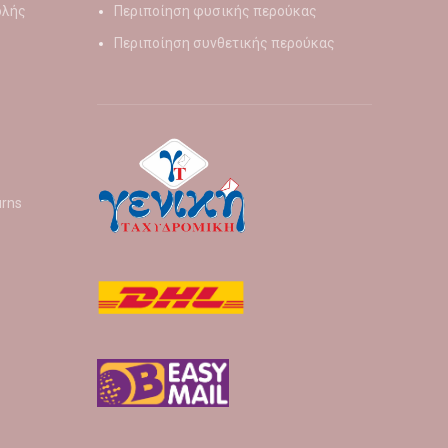
ολής
Περιποίηση φυσικής περούκας
Περιποίηση συνθετικής περούκας
urns